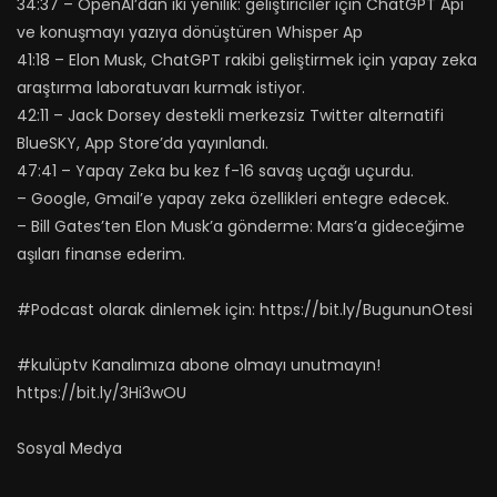
34:37 – OpenAI’dan iki yenilik: geliştiriciler için ChatGPT Api
ve konuşmayı yazıya dönüştüren Whisper Ap
41:18 – Elon Musk, ChatGPT rakibi geliştirmek için yapay zeka
araştırma laboratuvarı kurmak istiyor.
42:11 – Jack Dorsey destekli merkezsiz Twitter alternatifi
BlueSKY, App Store’da yayınlandı.
47:41 – Yapay Zeka bu kez f-16 savaş uçağı uçurdu.
– Google, Gmail’e yapay zeka özellikleri entegre edecek.
– Bill Gates’ten Elon Musk’a gönderme: Mars’a gideceğime
aşıları finanse ederim.
#Podcast olarak dinlemek için: https://bit.ly/BugununOtesi
#kulüptv Kanalımıza abone olmayı unutmayın!
https://bit.ly/3Hi3wOU
Sosyal Medya