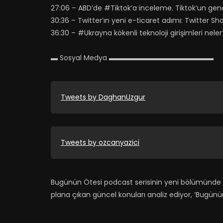
27:06 – ABD’de #Tiktok’a inceleme. Tiktok’un gençler 
30:36 – Twitter’ın yeni e-ticaret adımı: Twitter S
36:30 – #Ukrayna kökenli teknoloji girişimleri neler
▬ Sosyal Medya ▬▬▬▬▬▬▬▬▬▬▬▬▬▬▬
Tweets by DaghanUzgur
Tweets by ozcanyazici
Bugünün Ötesi podcast​ serisinin yeni bölümünde
plana çıkan güncel konuları analiz ediyor, ‘Bugünü