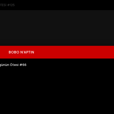
TESİ #125
BOBO N’APTIN
ugünün Ötesi #66