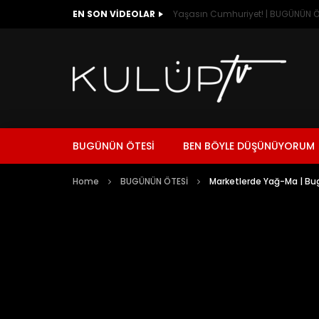
EN SON VIDEOLAR
Yaşasın Cumhuriyet! | BUGÜNÜN Ö
BUGÜNÜN ÖTESİ
BEN BÖYLE DÜŞÜNÜYORUM
Home
BUGÜNÜN ÖTESİ
Marketlerde Yağ-Ma | B