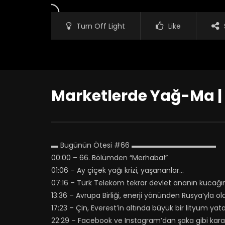
Turn Off Light
Like
Marketlerde Yağ-Ma |
▬ Bugünün Ötesi #66 ▬▬▬▬▬▬▬▬▬▬▬▬
00:00 – 66. Bölümden “Merhaba!”
01:06 – Ay çiçek yağı krizi, yaşananlar…
07:16 – Türk Telekom tekrar devlet ananın kucağı
13:36 – Avrupa Birliği, enerji yönünden Rusya’yla ol
17:23 – Çin, Everest’in altında büyük bir lityum yat
22:29 – Facebook ve Instagram’dan şaka gibi karar: