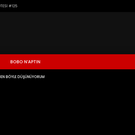
TESİ #125
BOBO N’APTIN
 | BEN BÖYLE DÜŞÜNÜYORUM