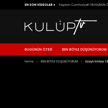
EN SON VIDEOLAR
Yaşasın Cumhuriyet! | BUGÜNÜN Ö
BUGÜNÜN ÖTESİ
BEN BÖYLE DÜŞÜNÜYORUM
Home
BEN BÖYLE DÜŞÜNÜYORUM
Uzaylı İstilası