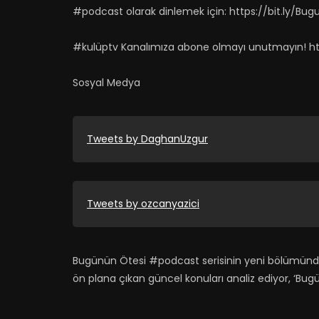
#podcast olarak dinlemek için: https://bit.ly/Bu
#kulüptv Kanalımıza abone olmayı unutmayın! htt
Sosyal Medya
Tweets by DaghanUzgur
Tweets by ozcanyazici
Bugünün Ötesi #podcast​ serisinin yeni bölümün
ön plana çıkan güncel konuları analiz ediyor, ‘Bug