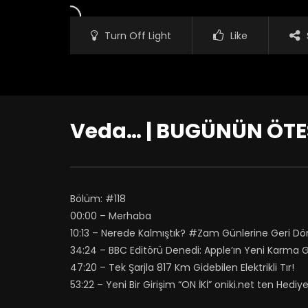
Turn Off Light
Like
Veda… | BUGÜNÜN ÖTES
Bölüm: #118
00:00 – Merhaba
10:13 – Nerede Kalmıştık? #Zam Günlerine Geri 
34:24 – BBC Editörü Denedi: Apple’ın Yeni Karma G
47:20 – Tek Şarjla 817 Km Gidebilen Elektrikli Tır!
53:22 – Yeni Bir Girişim “ON İKİ” oniki.net ten Hed