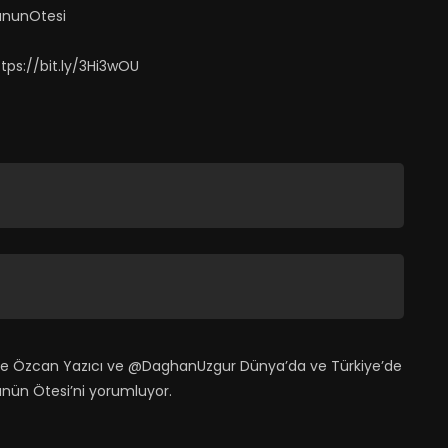
gununOtesi
ps://bit.ly/3Hi3wOU
de Özcan Yazıcı ve @DaghanUzgur Dünya’da ve Türkiye’de
ünün Ötesi’ni yorumluyor.